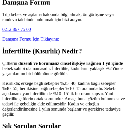
Danışma Formu
Tüp bebek ve aşılama hakkında bilgi almak, ön görüşme veya
randevu talebinde bulunmak için bizi arayın.
0212 867 75 00
Danışma Formu İçin Tıklayınız
İnfertilite (Kısırlık) Nedir?
Çiftlerin
düzenli ve korumasız cinsel ilişkiye rağmen 1 yıl içinde
bebek sahibi olamamasıdır. İnfertilite, kadınların yaklaşık %25'inde
yaşamlarının bir bölümünde görülür.
Kısırlıkta; erkeğe bağlı sebepler %25–40, kadına bağlı sebepler
%40–55, her ikisine bağlı sebepler %10–15 oranındadır. Sebebi
açıklanamayan infertilite de %10–15’lik bir oranı kapsar. Yani
infertilite çiftlerin ortak sorunudur. Amaç, buna çözüm bulunması ve
tedavi ile gebeliğin elde edilmesidir. Kadın ve erkeğin
değerlendirilmesine 1 yılın sonunda başlanır ve gerekirse tedaviye
geçilir.
Sık Sorulan Sorular